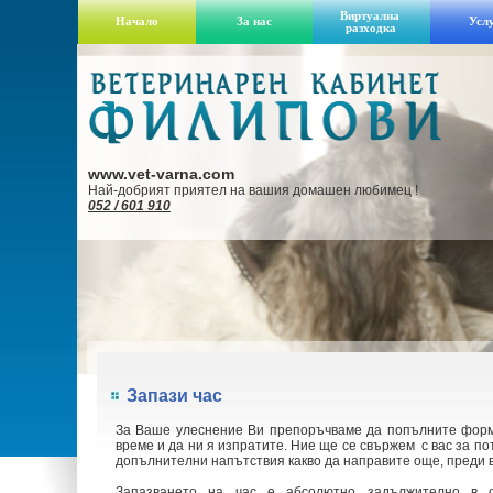
Виртуална
Начало
За нас
Усл
разходка
www.vet-varna.com
Най-добрият приятел на вашия домашен любимец !
052 / 601 910
Запази час
За Ваше улеснение Ви препоръчваме да попълните форма
време и да ни я изпратите. Ние ще се свържем с вас за п
допълнителни напътствия какво да направите още, преди в
Запазването на час е абсолютно задължително в сл