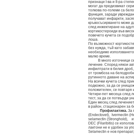
признаци І-ва и ІІ-ра степ
могат да предизвикат сер
толкова по-големи са бел
функция, заради увреждан
получават инфаркти, зася
кръвосъсирването може да
след инжектиране на аду
кортикостероиди във висо
повечето кучета се подоб
лоша.
По възможност кортикостер
без нужда, тъй като заба
необходимо използването и
малко време.
В много източници се ци
лечение. Според някои авт
инфилтрати в белия дроб,
от тромбоза на белодробн
рутинното даване на аспи
На всички кучета след при
подкожно, за да се унищож
положителен, се повтаря и
Четири-пет месеца след л
тест, за да се потвърди у
Един месец след лечениет
в район, стационарен за б
Профилактика.
За 
(Endectovet), Ivermectin (H
selamectin (Stronghold), 
DEC (Filaribitis) се изпо
лактони не е удобен за уп
Selamectin е нов препарат,