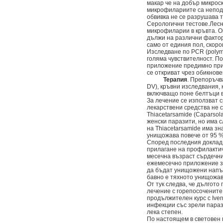
макар че на добър микрос
микрофилариите са неподв
обвивка не се разрушава т
Серологични тестове.Лесни
микрофиларии в кръвта. О
дължи на различни факто
само от единия пол, скоро
Изследване по PCR (polym
голяма чувствителност. По
приложение предимно при 
се откриват чрез обикнове
Терапия
. Препоръчв
DV), кръвни изследвания, 
включващо поне белтъци в
За лечение се използват 
лекарствени средства не с
Thiacetarsamide (Caparsol
женски паразити, но има 
на Тhiacetarsamide има зн
унищожава повече от 95 % 
Според последния доклад 
прилагане на профилактичн
месечна възраст сърдечни
ежемесечно приложение за
да бъдат унищожени напълн
бавно е тяхното унищожа
От тук следва, че дългот
лечение с горепосочените
продължителен курс с Ive
инфекции със зрели парази
лека степен.
По настоящем в световен 