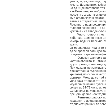
умора, задух, кашлица, съ
кучета. Домашните любимц
За да бъде поставена точ
във Ветеринарна амбулато
месечна възраст в стацио
му е ограничаващ фактор. 
евтина алтернатива, мака
Лечението на дирофиларио
въпреки лечението. На бъ
чужбина и са твърде скъпи
Много по-лесна и евтина
действие. Един от тях е Е
комари веднъж месечно. Мн
други.
От медицинска гледна точ
да се провери дали кучето
получават странични ефек
Основен фактор в заболя
част на сърцето. В някои 
други органи, което води 
При механично запушване 
дясностранна сърдечна не
хрипове), по-силен и чест
аритмии. Може да се набл
vena cava от паразити, ко
югуларните вени и пулсац
смърт до 24-72 часа, всле
Синдромът на vena cava т
прецени дали е необходим
Рентгенографски п
каудалните лобарни артер
от диаметъра на 9-то ребр