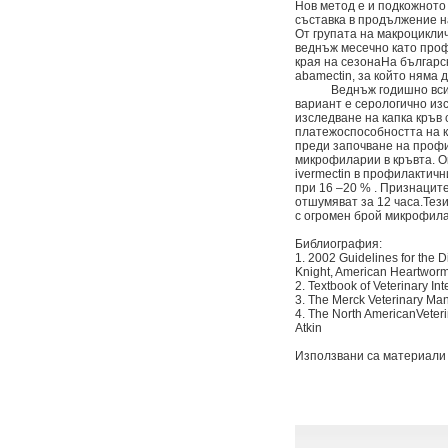
Нов метод е и подкожното
съставка в продължение на
От групата на макроциклич
веднъж месечно като проф
края на сезонаНа българс
abamectin, за който няма 
Веднъж годишно всички к
вариант е серологично из
изследване на капка кръв 
платежоспособността на к
преди започване на профи
микрофиларии в кръвта. О
ivermectin в профилактич
при 16 –20 % . Признацит
отшумяват за 12 часа.Тез
с огромен брой микрофила
Библиография:
1. 2002 Guidelines for the 
Knight, American Heartworm
2. Textbook of Veterinary In
3. The Merck Veterinary Manu
4. The North AmericanVeter
Atkin
Използвани са материали 