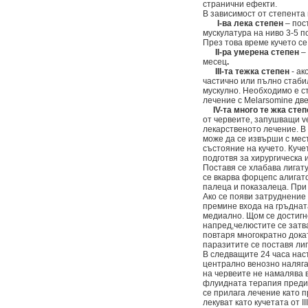
странични ефекти.
В зависимост от степента 
І-ва лека степен
– пост
мускулатура на ниво 3-5 п
През това време кучето с
ІІ-ра умерена степен
– 
месец
.
ІІІ-та тежка степен
- ак
частично или пълно стабил
мускулно. Необходимо е ст
лечение с Melarsomine две
ІV-та много те жка степ
от червеите, запушващи ve
лекарственото лечение. В
може да се извърши с мес
състояние на кучето. Куче
подготвя за хирургическа 
Поставя се хлабава лигату
се вкарва форцепс алигато
палеца и показалеца. При н
Ако се появи затруднение
премине входа на гръднат
медиално. Щом се достигн
напред,челюстите се затва
повтаря многократно докат
паразитите се поставя лиг
В следващите 24 часа нас
централно венозно наляга
на червеите не намалява в
флуидната терапия преди 
се прилага лечение като пр
лекуват като кучетата от 