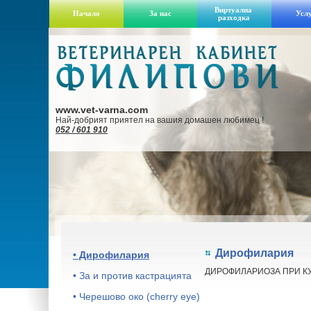
Виртуална
Начало
За нас
Усл
разходка
www.vet-varna.com
Най-добрият приятел на вашия домашен любимец !
052 / 601 910
Дирофилария
• Дирофилария
ДИРОФИЛАРИОЗА ПРИ К
• За и против кастрацията
• Черешово око (cherry eye)