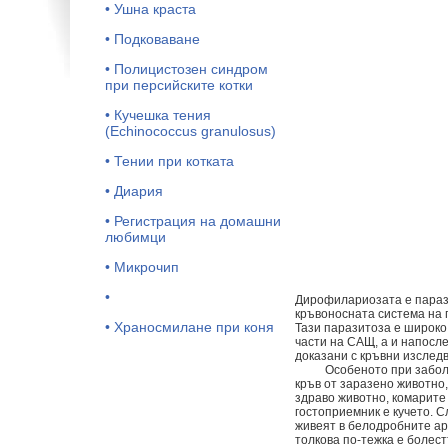
• Ушна краста
• Подковаване
• Полицистозен синдром
при персийските котки
• Кучешка тения
(Echinococcus granulosus)
• Тении при котката
• Диария
• Регистрация на домашни
любимци
• Микрочип
•
Дирофилариозата е паразитн
кръвоносната система на 
• Храносмилане при коня
Тази паразитоза е широко
части на САЩ, а и напосл
доказани с кръвни изследв
Особеното при заболяван
кръв от заразено животно
здраво животно, комарите 
гостоприемник е кучето. С
живеят в белодробните арт
толкова по-тежка е болест