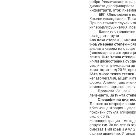
ребро. Увеличаването на 
диагноза дирофилариоза. 
инфилтрати, оток, пневмо
ЕКГ
. Обикновено е н
Кръвни изследвания. Те с
При по-тежките случаи им
хипербилирубинемия, пов
Данните от клиничните и
в следните групи:
І-ва лека степен
– никакви
ІІ-ра умерена степен
– ряд
дясната камера на сърцет
(алвеоларни и интерстици
лента.
ІІІ-та тежка степен
и/или дясностранна сърде
увеличени пулмонарни ар
хематокрит под 20 %, прот
ІV-та много тежка степен
хепатомегалия, асцит, икт
форма. Анемия, увеличени
изменения в кръвосъсирва
Прогноза
.За I-ва и I
лечението. За IV –та степе
Специфични диагност
Тестове за микрофиларии 
>без концентрация – дире
покривни стъкла. Микрофи
около 60 %.
> с концентрация – метод 
епруветки. За по-лесно от
смесват 1 мл кръв и 9 мл
с рязко движение. Утайкат