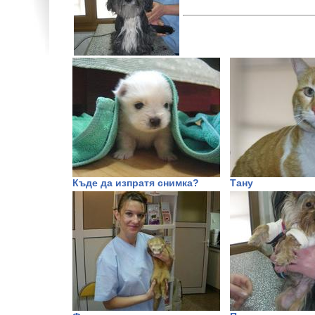
Къде да изпратя снимка?
Тану