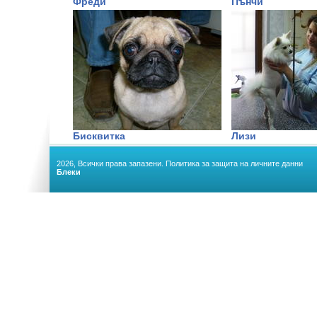
Фреди
Пънчи
Бисквитка
Лизи
2026, Всички права запазени.
Политика за защита на личните данни
Блеки