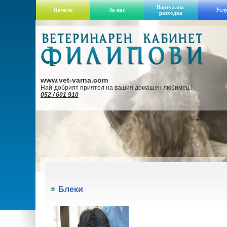
Виртуална
Начало
За нас
Усл
разходка
www.vet-varna.com
Най-добрият приятел на вашия домашен любимец !
052 / 601 910
Блеки