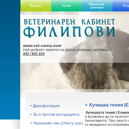
Виртуална
Начало
За нас
Усл
разходка
www.vet-varna.com
Най-добрият приятел на вашия домашен любимец !
052 / 601 910
Кучешка тения (E
• Дирофилария
Кучешката тения ( Ехино
• За и против кастрацията
е възможно да се засегнат
биохелминти. При своето сл
• Черешово око (cherry eye)
от междинен гостоприемник