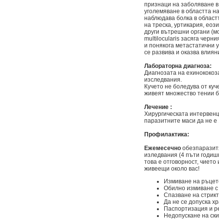
признаци на заболяване в
уголемяване в областта н
наблюдава болка в областт
на треска, уртикария, еоз
други вътрешни органи (мо
multilocularis засяга чер
и понякога метастатични у
се развива и оказва влиян
Лабораторна диагноза:
Диагнозата на ехинококоз
изследвания.
Кучето не боледува от куч
живеят множество тении б
Лечение :
Хирургическата интервенц
паразитните маси да не е
Профилактика:
Ежемесечно
обезпаразит
изледвания (4 пъти годиш
това е отговорност, чието
живеещи около вас!
Измиване на ръцет
Обилно измиване с 
Спазване на стрикт
Да не се допуска х
Паспортизация и ре
Недопускане на ски