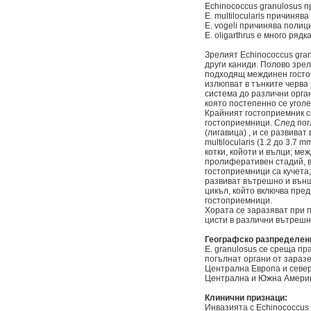
Echinococcus granulosus п
E. multilocularis причиняв
E. vogeli причинява полици
E. oligarthrus е много ряд
Зрелият Echinococcus gran
други каниди. Полово зре
подходящ междинен гостопр
излюпват в тънките черва
система до различни орган
която постепенно се угол
Крайният гостоприемник с
гостоприемници. След пог
(лигавица) , и се развива
multilocularis (1.2 до 3.7
котки, койоти и вълци; ме
пролиферативен стадий, в 
гостоприемници са кучета;
развиват вътрешно и външн
цикъл, който включва пред
гостоприемници.
Хората се заразяват при 
цисти в различни вътрешн
Географско разпределен
E. granulosus се среща пр
погълнат органи от заразе
Централна Европа и северн
Централна и Южна Америк
Клинични признаци:
Инвазията с Echinococcus 