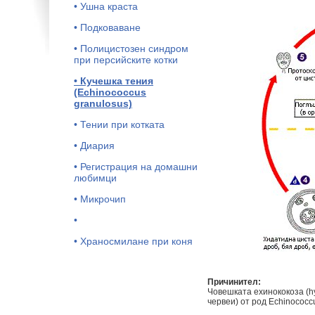
• Ушна краста
• Подковаване
• Полицистозен синдром
при персийските котки
• Кучешка тения
(Echinococcus
granulosus)
• Тении при котката
• Диария
• Регистрация на домашни
любимци
• Микрочип
•
• Храносмилане при коня
Причинител:
Човешката ехинококоза (hy
червеи) от род Echinococc