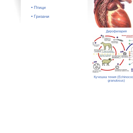
• Птици
• Гризачи
Дирофилария
Кучешка тения (Echinoco
granulosus)