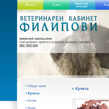
Виртуална
Начало
За нас
Усл
разходка
www.vet-varna.com
Най-добрият приятел на вашия домашен любимец !
052 / 601 910
• Общи теми
Кучета
• Кучета
• Котки
• Коне