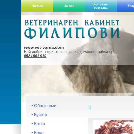
Виртуална
Начало
За нас
Усл
разходка
www.vet-varna.com
Най-добрият приятел на вашия домашен любимец !
052 / 601 910
• Общи теми
• Кучета
• Котки
• Коне