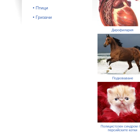
• Птици
• Гризачи
Дирофилария
Подковаване
Полицистозен синдром 
персийските котки